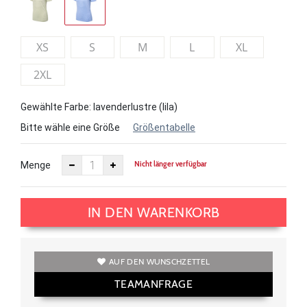
XS
S
M
L
XL
2XL
Gewählte Farbe: lavenderlustre (lila)
Bitte wähle eine Größe
Größentabelle
Nicht länger verfügbar
Menge
IN DEN WARENKORB
AUF DEN WUNSCHZETTEL
TEAMANFRAGE