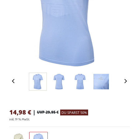
14,98
€
|
UVP 29,95 €
DU SPARST 50%
inkl. 19 % MwSt.