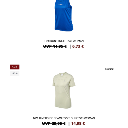
HMLRUN SINGLET S/L WOMAN
UVP 14,95 €
|
6,73
€
SALE
-50%
NWLRIVERSIDE SEAMLESS T-SHIRT S/S WOMAN
UVP 29,95 €
|
14,98
€