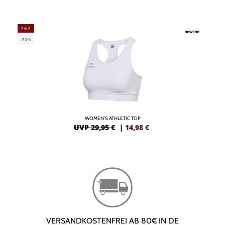
SALE
-50%
WOMEN'S ATHLETIC TOP
UVP 29,95 €
|
14,98
€
VERSANDKOSTENFREI AB 80€ IN DE