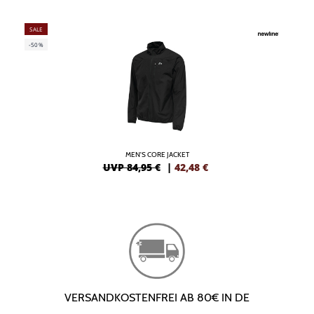
SALE
-50%
MEN'S CORE JACKET
UVP 84,95 €
|
42,48
€
VERSANDKOSTENFREI AB 80€ IN DE