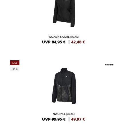
WOMEN'S CORE JACKET
UVP 84,95 €
|
42,48
€
SALE
-50%
NWLPACE JACKET
UVP 99,95 €
|
49,97
€