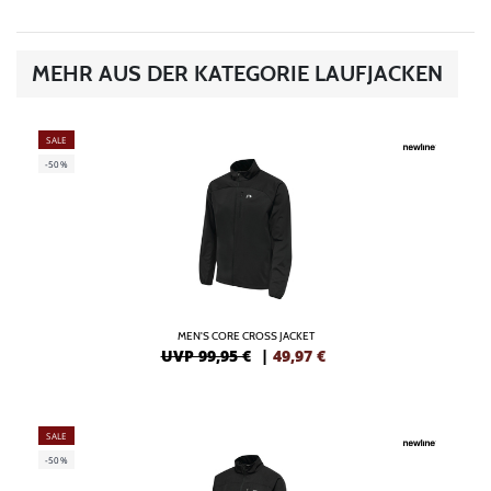
MEHR AUS DER KATEGORIE LAUFJACKEN
SALE
-50%
MEN'S CORE CROSS JACKET
UVP 99,95 €
|
49,97
€
SALE
-50%