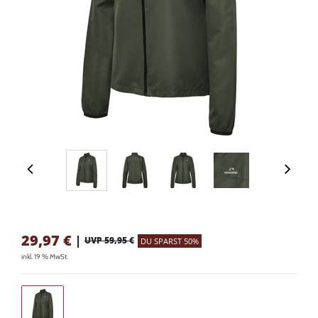
29,97
€
|
UVP 59,95 €
DU SPARST 50%
inkl. 19 % MwSt.