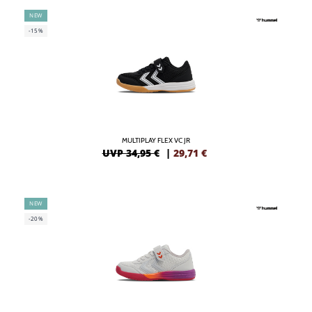
NEW
-15%
MULTIPLAY FLEX VC JR
UVP 34,95 €
|
29,71
€
NEW
-20%