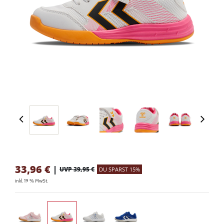
33,96
€
|
UVP 39,95 €
DU SPARST 15%
inkl. 19 % MwSt.