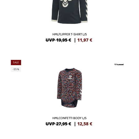
HMLFLIPPER T-SHIRT L/S
UVP 19,95 €
|
11,97
€
SALE
-55%
HMLCONFETTI BODY L/S
UVP 27,95 €
|
12,58
€