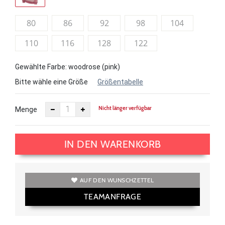
80
86
92
98
104
110
116
128
122
Gewählte Farbe: woodrose (pink)
Bitte wähle eine Größe
Größentabelle
Nicht länger verfügbar
Menge
IN DEN WARENKORB
AUF DEN WUNSCHZETTEL
TEAMANFRAGE