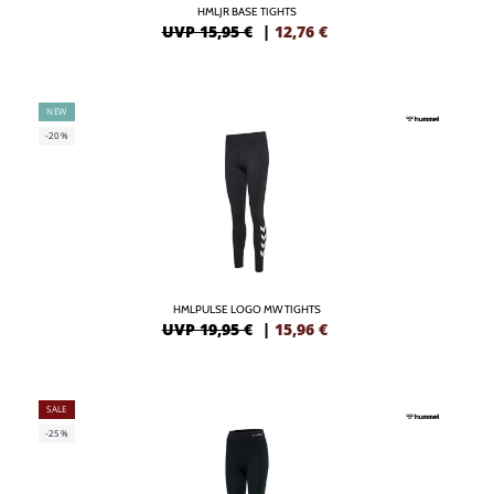
HMLJR BASE TIGHTS
UVP 15,95 €
|
12,76
€
NEW
-20%
HMLPULSE LOGO MW TIGHTS
UVP 19,95 €
|
15,96
€
SALE
-25%