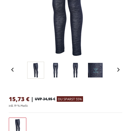
15,73
€
|
UVP 34,95 €
DU SPARST 55%
inkl. 19 % MwSt.