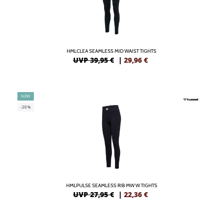
HMLCLEA SEAMLESS MID WAIST TIGHTS
UVP 39,95 €
|
29,96
€
NEW
-20%
HMLPULSE SEAMLESS RIB MW W TIGHTS
UVP 27,95 €
|
22,36
€