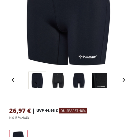
26,97
€
|
UVP 44,95 €
DU SPARST 40%
inkl. 19 % MwSt.