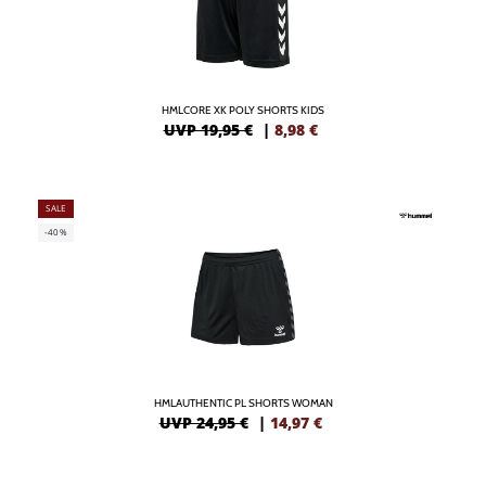
HMLCORE XK POLY SHORTS KIDS
UVP 19,95 €
|
8,98
€
SALE
-40%
HMLAUTHENTIC PL SHORTS WOMAN
UVP 24,95 €
|
14,97
€