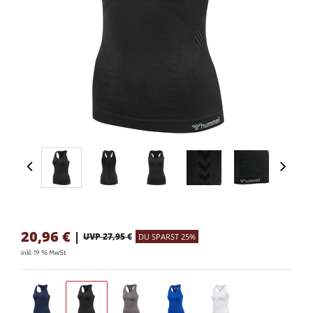
20,96
€
|
UVP 27,95 €
DU SPARST 25%
inkl. 19 % MwSt.