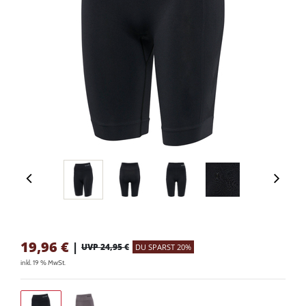
19,96
€
|
UVP 24,95 €
DU SPARST 20%
inkl. 19 % MwSt.