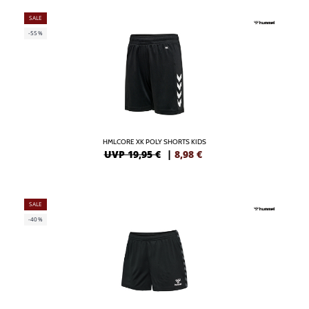
SALE
-55%
HMLCORE XK POLY SHORTS KIDS
UVP 19,95 €
|
8,98
€
SALE
-40%