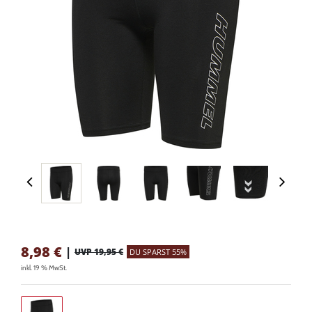
8,98
€
|
UVP 19,95 €
DU SPARST 55%
inkl. 19 % MwSt.