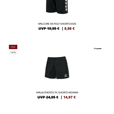
HMLCORE XK POLY SHORTS KIDS
UVP 19,95 €
|
8,98
€
SALE
-40%
HMLAUTHENTIC PL SHORTS WOMAN
UVP 24,95 €
|
14,97
€