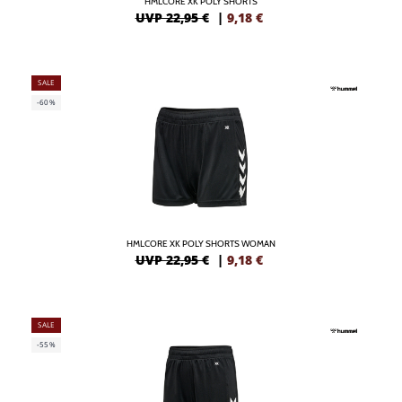
HMLCORE XK POLY SHORTS
UVP 22,95 €
|
9,18
€
SALE
-60%
HMLCORE XK POLY SHORTS WOMAN
UVP 22,95 €
|
9,18
€
SALE
-55%