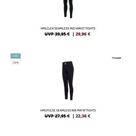
HMLCLEA SEAMLESS MID WAIST TIGHTS
UVP 39,95 €
|
29,96
€
NEW
-20%
HMLPULSE SEAMLESS RIB MW W TIGHTS
UVP 27,95 €
|
22,36
€