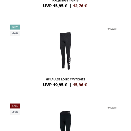
HMLJR BASE TIGHTS
UVP 15,95 €
|
12,76
€
NEW
-20%
HMLPULSE LOGO MW TIGHTS
UVP 19,95 €
|
15,96
€
SALE
-25%