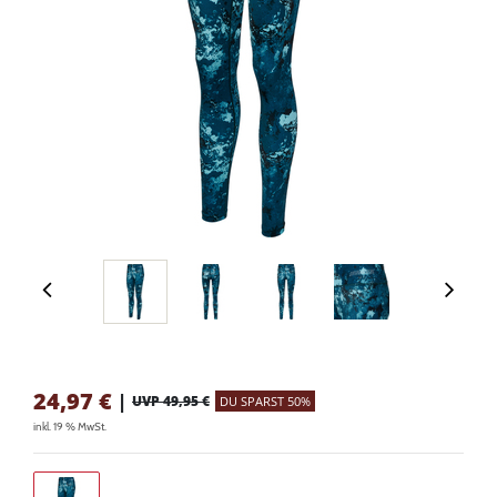
24,97
€
|
UVP 49,95 €
DU SPARST 50%
inkl. 19 % MwSt.