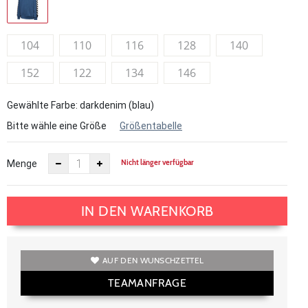
104
110
116
128
140
152
122
134
146
Gewählte Farbe: darkdenim (blau)
Bitte wähle eine Größe
Größentabelle
Nicht länger verfügbar
Menge
IN DEN WARENKORB
AUF DEN WUNSCHZETTEL
TEAMANFRAGE