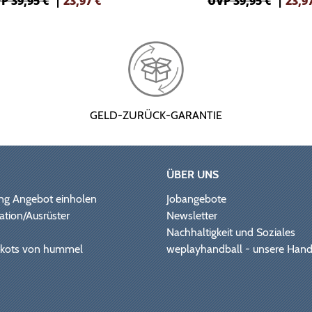
P 39,95 €
|
23,97
€
UVP 39,95 €
|
23,9
GELD-ZURÜCK-GARANTIE
ÜBER UNS
ng Angebot einholen
Jobangebote
ation/Ausrüster
Newsletter
Nachhaltigkeit und Soziales
Trikots von hummel
weplayhandball - unsere Hand