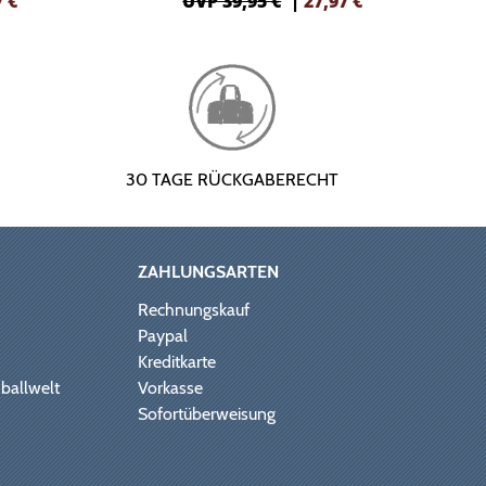
7
€
UVP 39,95 €
|
27,97
€
30 TAGE RÜCKGABERECHT
ZAHLUNGSARTEN
Rechnungskauf
Paypal
Kreditkarte
ballwelt
Vorkasse
Sofortüberweisung