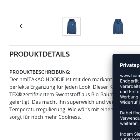
PRODUKTDETAILS
PRODUKTBESCHREIBUNG:
Der hmlTAKAO HOODIE ist mit den markanten und chara
perfekte Ergänzung für jeden Look. Dieser Kapuzenpu
TEX® zertifiziertem Sweatstoff aus Bio-Baumwolle und R
gefertigt. Das macht ihn superweich und verleiht ihm
Temperaturregulierung. Wie wär‘s mit einem komplette
sorgt für noch mehr Coolness.