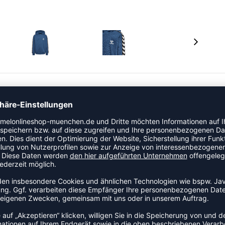
kteristischen Winkeln an den Ärmeln versehen und die
llover von hummel ist aus nach STANDARD 100 by OEKO
ecyclingmaterial mit einer angerauten Stoffinnenseite
 hervorragendes Feuchtigkeitsmanagement und optimale
n Outfit? Die Kombination mit der passenden Hose