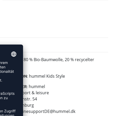
80 % Bio-Baumwolle, 20 % recycelter
MATERIAL:
Polyester
hummel Kids Style
KOLLEKTION:
hummel
HERSTELLER:
hummel sport & leisure
Leverkusenstr. 54
22761 Hamburg
E-Mail:
onlinesupportDE@hummel.dk