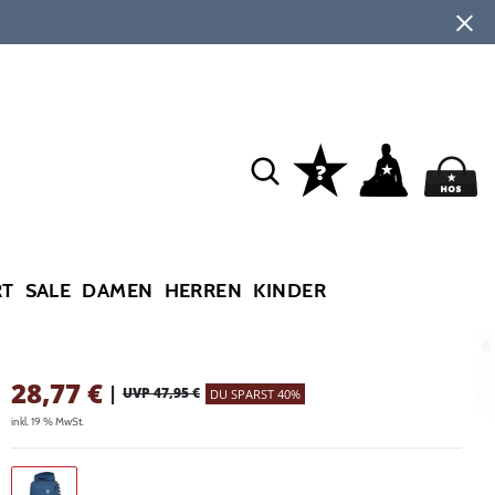
RT
SALE
DAMEN
HERREN
KINDER
28,77
€
|
UVP 47,95 €
DU SPARST 40%
inkl. 19 % MwSt.