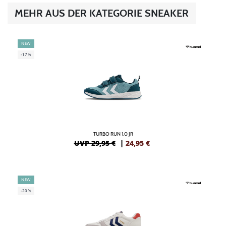
MEHR AUS DER KATEGORIE SNEAKER
NEW
-17%
TURBO RUN 1.0 JR
UVP 29,95 €
|
24,95
€
NEW
-20%