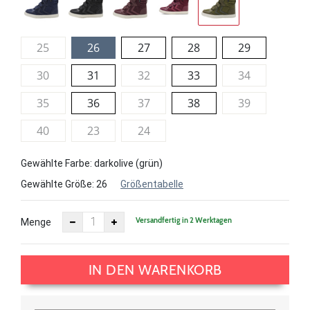
25
26
27
28
29
30
31
32
33
34
35
36
37
38
39
40
23
24
Gewählte Farbe: darkolive (grün)
Gewählte Größe:
26
Größentabelle
Versandfertig in 2 Werktagen
Menge
IN DEN WARENKORB