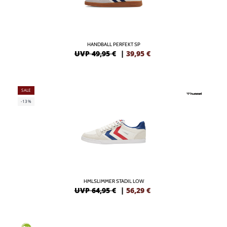
HANDBALL PERFEKT SP
UVP 49,95 €
|
39,95
€
SALE
-13%
HMLSLIMMER STADIL LOW
UVP 64,95 €
|
56,29
€