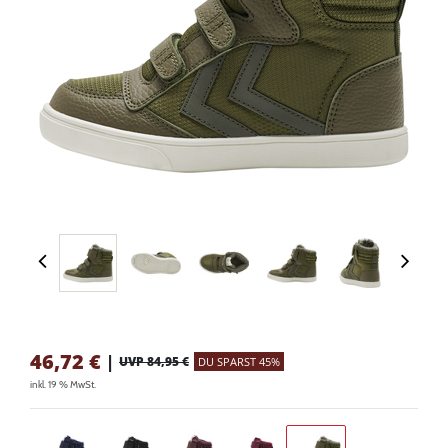
46,72
€
|
UVP 84,95 €
DU SPARST 45%
inkl. 19 % MwSt.