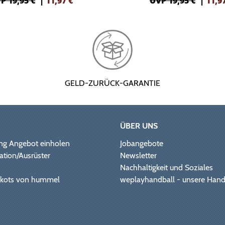
P 19,95 €
|
11,97
€
UVP 19,95 €
|
11,9
GELD-ZURÜCK-GARANTIE
ÜBER UNS
ng Angebot einholen
Jobangebote
ation/Ausrüster
Newsletter
Nachhaltigkeit und Soziales
Trikots von hummel
weplayhandball - unsere Hand