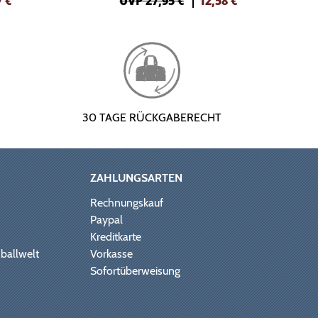
7
€
UVP 27,95 €
|
12,58
€
30 TAGE RÜCKGABERECHT
ZAHLUNGSARTEN
Rechnungskauf
Paypal
Kreditkarte
ballwelt
Vorkasse
Sofortüberweisung