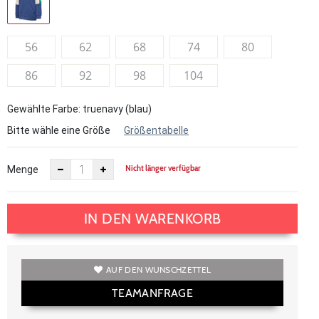
56
62
68
74
80
86
92
98
104
Gewählte Farbe: truenavy (blau)
Bitte wähle eine Größe
Größentabelle
Nicht länger verfügbar
Menge
IN DEN WARENKORB
AUF DEN WUNSCHZETTEL
TEAMANFRAGE