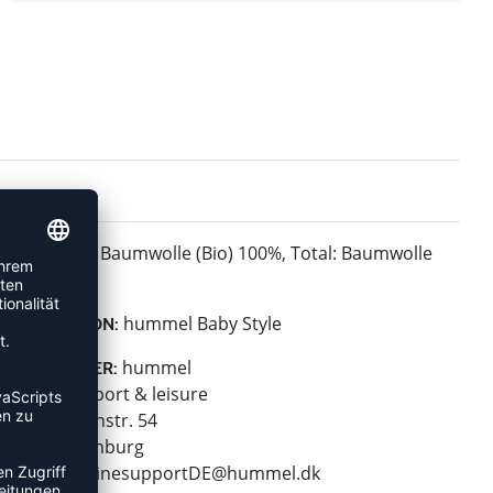
Baumwolle (Bio) 100%, Total: Baumwolle
MATERIAL:
(Bio) 100%
hummel Baby Style
KOLLEKTION:
hummel
HERSTELLER:
hummel sport & leisure
Leverkusenstr. 54
22761 Hamburg
E-Mail:
onlinesupportDE@hummel.dk