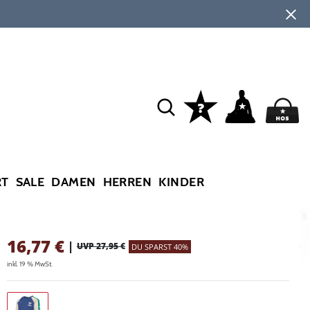
RT
SALE
DAMEN
HERREN
KINDER
16,77
€
|
UVP 27,95 €
DU SPARST 40%
inkl. 19 % MwSt.