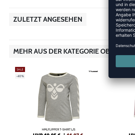
ZULETZT ANGESEHEN
MEHR AUS DER KATEGORIE OBERTEILE
SALE
SALE
-40%
-40%
HMLFLIPPER T-SHIRT L/S