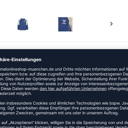
ck-Sweatstoff und sorgt für Komfort für Ihr Kind. Es
 und Winkel auf den gestreiften Ärmeln. Hergestellt aus
 OEKO-TEX® für eine schadstofffreie Erfahrung.