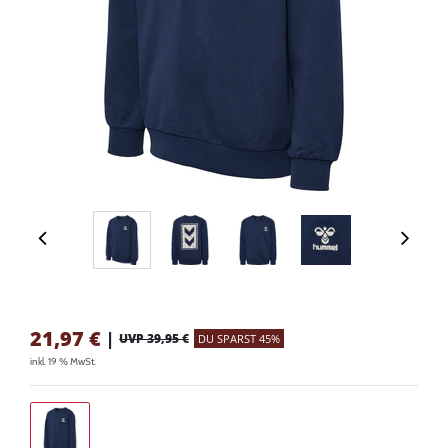
21,97
€
|
UVP 39,95 €
DU SPARST 45%
inkl. 19 % MwSt.