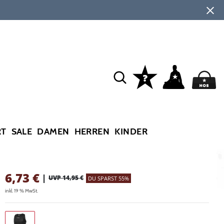
RT
SALE
DAMEN
HERREN
KINDER
6,73
€
|
UVP 14,95 €
DU SPARST 55%
inkl. 19 % MwSt.