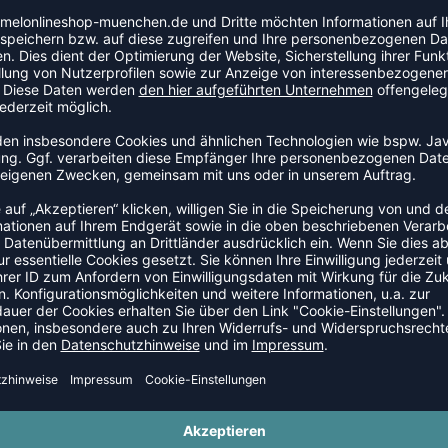
aterial, das dich trocken und bequem hält.
ährend das leichte Gewebe Bewegungsfreiheit
ert dieses Singlet Funktionalität mit Komfort.