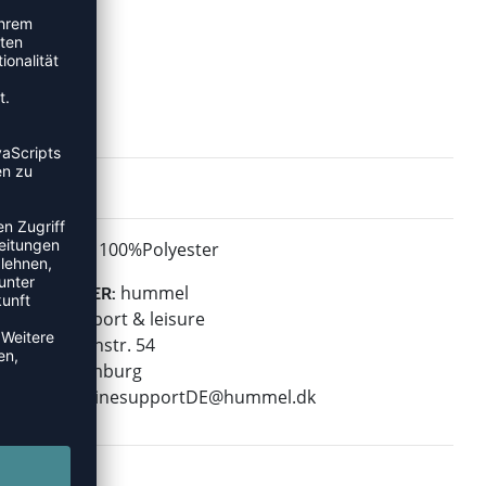
100%Polyester
MATERIAL:
hummel
HERSTELLER:
hummel sport & leisure
Leverkusenstr. 54
22761 Hamburg
E-Mail:
onlinesupportDE@hummel.dk