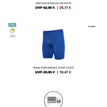
HMLYOGA SEAMLESS HW TIGHTS
UVP 42,95 €
|
25,77
€
NEW
GREEN
-35%
HMLBL PERFORMANCE SHORT TIGHTS
UVP 29,95 €
|
19,47
€