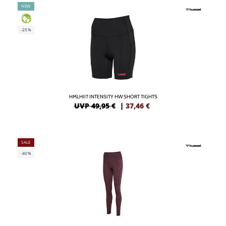
NEW
GREEN
-25%
HMLHIIT INTENSITY HW SHORT TIGHTS
UVP 49,95 €
|
37,46
€
SALE
-40%