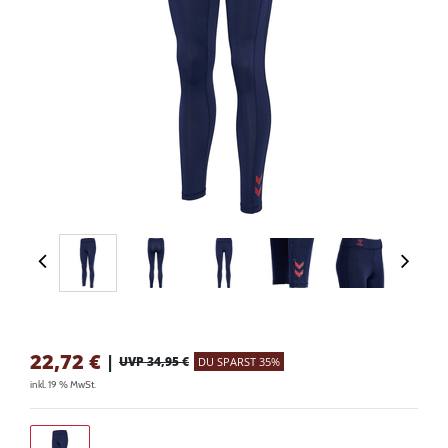
22,72
€
|
UVP 34,95 €
DU SPARST 35%
inkl. 19 % MwSt.