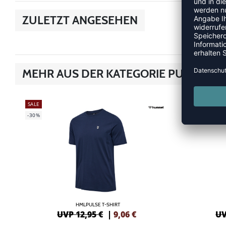
ZULETZT ANGESEHEN
MEHR AUS DER KATEGORIE PULSE
SALE
NEW
-30%
-20%
HMLPULSE T-SHIRT
UVP 12,95 €
|
9,06
€
UV