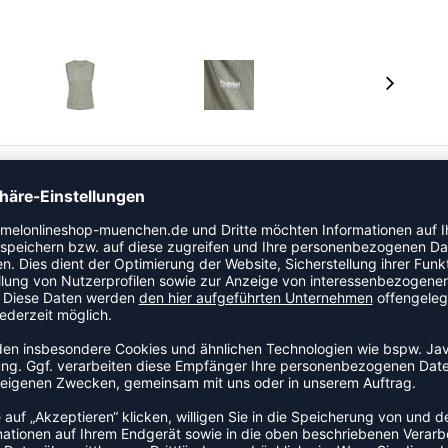
ktivität und Funktionalität mit Jerseymaterial, das
orfreie, wasserbasierte Drucktechnologie und hummels
 trocken und kühl. Hergestellt aus 100 % recyceltem