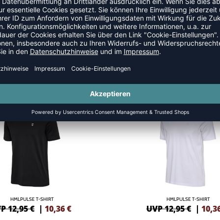
NEW
-20%
HMLPULSE T-SHIRT
HMLPULSE T-SHIRT
P 12,95 €
|
10,36
€
UVP 12,95 €
|
10,3