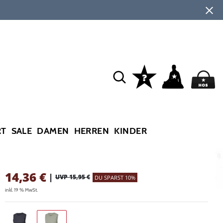
RT
SALE
DAMEN
HERREN
KINDER
14,36
€
|
UVP 15,95 €
DU SPARST 10%
inkl. 19 % MwSt.