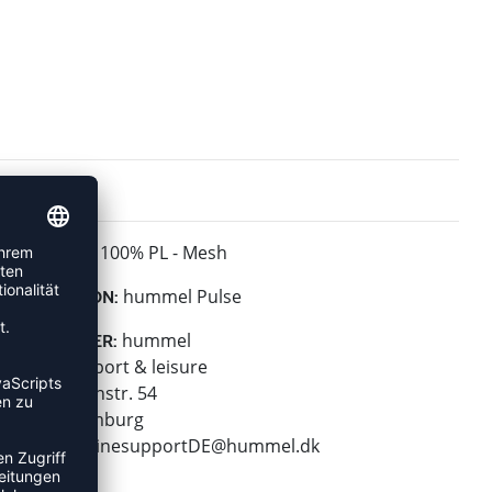
100% PL - Mesh
MATERIAL:
hummel Pulse
KOLLEKTION:
hummel
HERSTELLER:
hummel sport & leisure
Leverkusenstr. 54
22761 Hamburg
E-Mail:
onlinesupportDE@hummel.dk