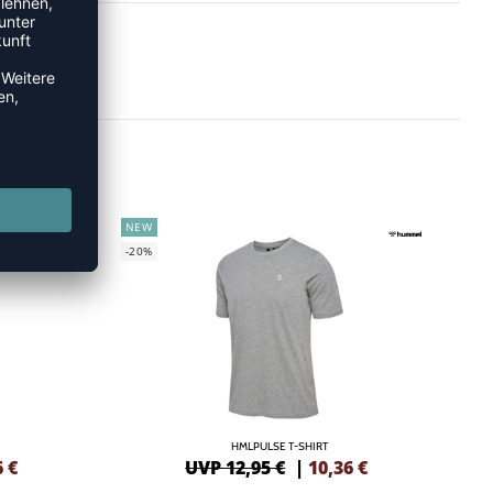
NEW
-20%
HMLPULSE T-SHIRT
6
€
UVP 12,95 €
|
10,36
€