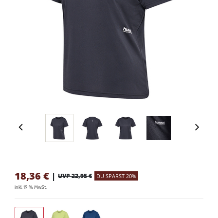
18,36
€
|
UVP 22,95 €
DU SPARST 20%
inkl. 19 % MwSt.