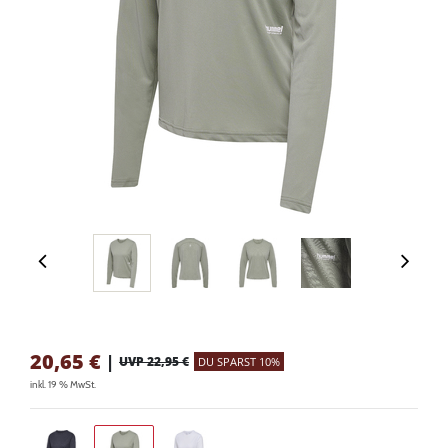
20,65
€
|
UVP 22,95 €
DU SPARST 10%
inkl. 19 % MwSt.