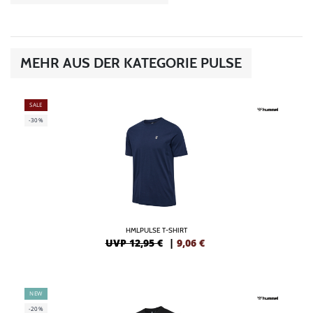
MEHR AUS DER KATEGORIE PULSE
SALE
-30%
HMLPULSE T-SHIRT
UVP 12,95 €
|
9,06
€
NEW
-20%