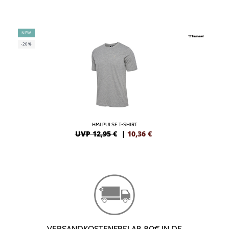
NEW
-20%
HMLPULSE T-SHIRT
UVP 12,95 €
|
10,36
€
VERSANDKOSTENFREI AB 80€ IN DE