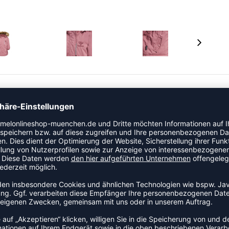
e und bietet mit einer fluorfreien BIONIC-FINISH®-ECO-
bran verbesserten Schutz vor Wind und Wetter.
t von WP8000 und eine Atmungsaktivität von MVP5000.
melöffnung und der Innenkragen sind für zusätzlichen
 verfügt außerdem über eine abnehmbare
it Zippergarage, eine verstellbare Taille, die am Saum
 Schutz vor Regen. Die reflektierenden Paspeln und der