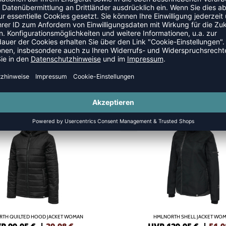
 JACKEN
SALE
-60%
TH QUILTED HOOD JACKET WOMAN
HMLNORTH SHELL JACKET WO