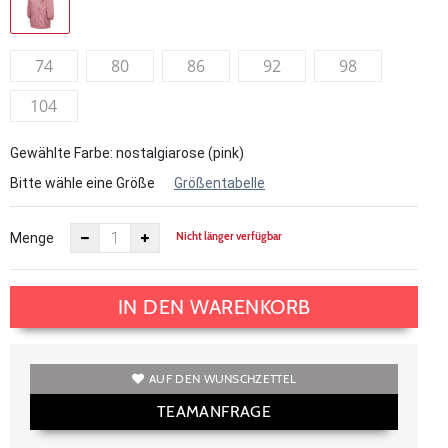
74
80
86
92
98
104
Gewählte Farbe: nostalgiarose (pink)
Bitte wähle eine Größe
Größentabelle
Nicht länger verfügbar
Menge
IN DEN WARENKORB
AUF DEN WUNSCHZETTEL
TEAMANFRAGE