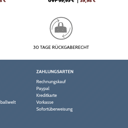
8
€
UVP 99,95 €
|
39,98
€
30 TAGE RÜCKGABERECHT
ZAHLUNGSARTEN
Rechnungskauf
Paypal
Kreditkarte
ballwelt
Vorkasse
Sofortüberweisung