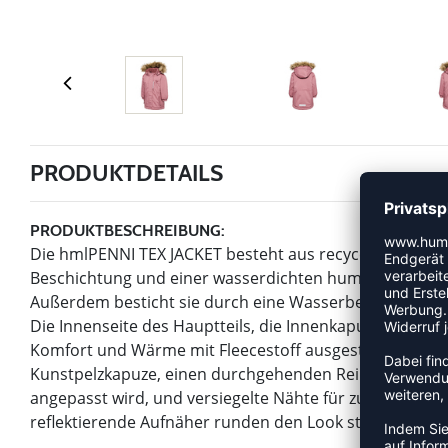
PRODUKTDETAILS
PRODUKTBESCHREIBUNG:
Die hmlPENNI TEX JACKET besteht aus recyceltem Geweb
Beschichtung und einer wasserdichten hummelTEX-Mem
Außerdem besticht sie durch eine Wasserbeständigkei
Die Innenseite des Hauptteils, die Innenkapuze, die Är
Komfort und Wärme mit Fleecestoff ausgestattet. Sie
Kunstpelzkapuze, einen durchgehenden Reißverschluss m
angepasst wird, und versiegelte Nähte für zusätzlichen
reflektierende Aufnäher runden den Look stilvoll ab.