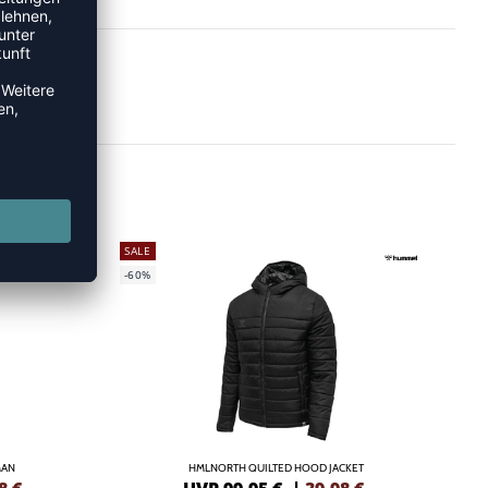
SALE
-60%
MAN
HMLNORTH QUILTED HOOD JACKET