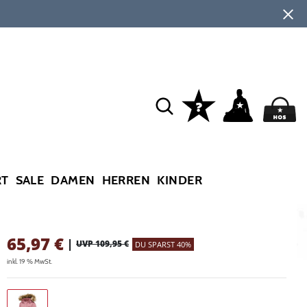
RT
SALE
DAMEN
HERREN
KINDER
65,97
€
|
UVP 109,95 €
DU SPARST 40%
inkl. 19 % MwSt.