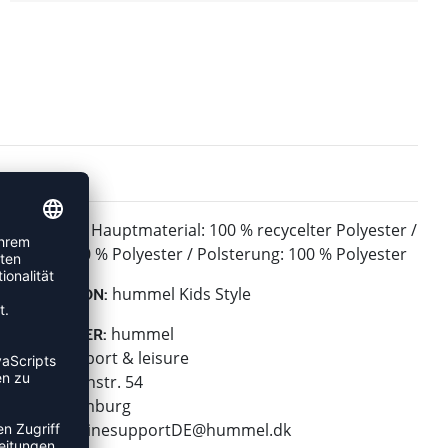
Hauptmaterial: 100 % recycelter Polyester /
MATERIAL:
Futter: 100 % Polyester / Polsterung: 100 % Polyester
hummel Kids Style
KOLLEKTION:
hummel
HERSTELLER:
hummel sport & leisure
Leverkusenstr. 54
22761 Hamburg
E-Mail:
onlinesupportDE@hummel.dk