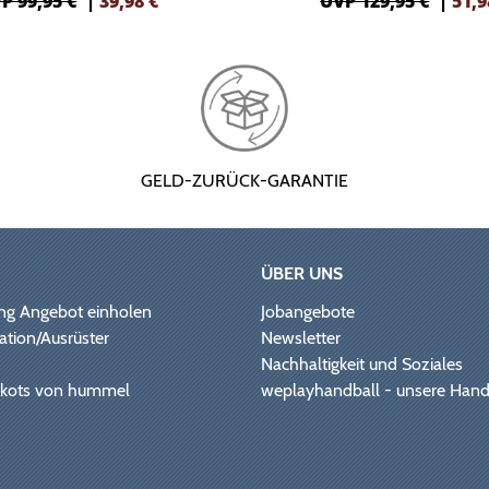
P 99,95 €
|
39,98
€
UVP 129,95 €
|
51,9
GELD-ZURÜCK-GARANTIE
ÜBER UNS
ng Angebot einholen
Jobangebote
ation/Ausrüster
Newsletter
Nachhaltigkeit und Soziales
Trikots von hummel
weplayhandball - unsere Hand