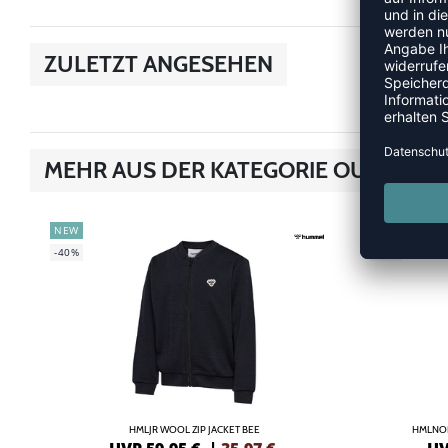
ZULETZT ANGESEHEN
MEHR AUS DER KATEGORIE OUTDOOR
NEW
SALE
-40%
-60%
HMLJR WOOL ZIP JACKET BEE
HMLNOR