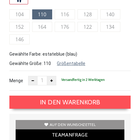
104
110
116
128
140
152
164
176
122
134
146
Gewählte Farbe: estateblue (blau)
Gewählte Größe:
110
Größentabelle
Versandfertig in 2 Werktagen
Menge
IN DEN WARENKORB
AUF DEN WUNSCHZETTEL
TEAMANFRAGE