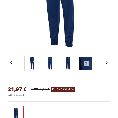
21,97
€
|
UVP 39,95 €
DU SPARST 45%
inkl. 19 % MwSt.