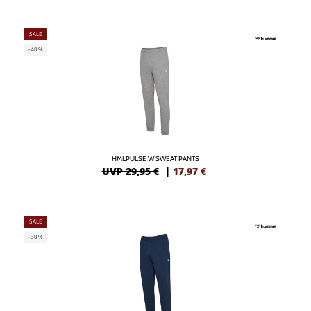
SALE
-40%
HMLPULSE W SWEAT PANTS
UVP 29,95 €
|
17,97
€
SALE
-30%