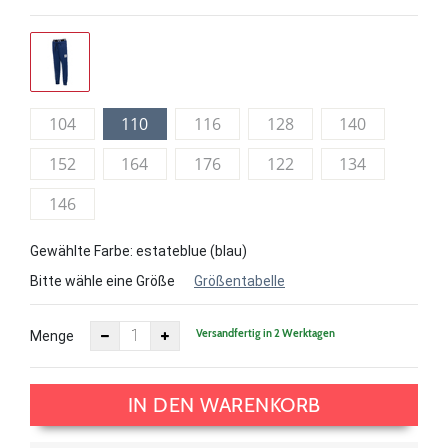
104
110
116
128
140
152
164
176
122
134
146
Gewählte Farbe: estateblue (blau)
Bitte wähle eine Größe
Größentabelle
Versandfertig in 2 Werktagen
Menge
IN DEN WARENKORB