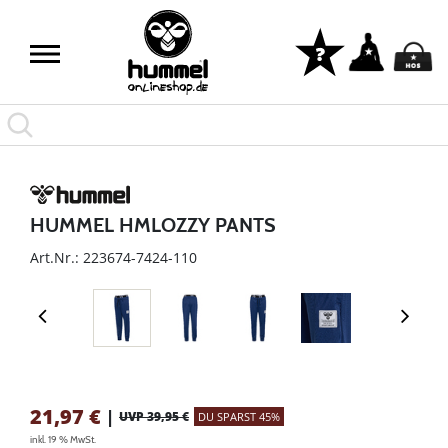
LAST PIECES: Bekleidung - Spare bis zu 65%
HUMMEL HMLOZZY PANTS
Art.Nr.: 223674-7424-110
21,97
€
|
UVP 39,95 €
DU SPARST 45%
inkl. 19 % MwSt.