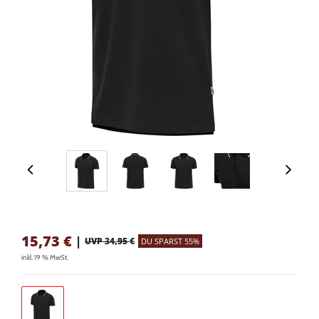
15,73
€
|
UVP 34,95 €
DU SPARST 55%
inkl. 19 % MwSt.