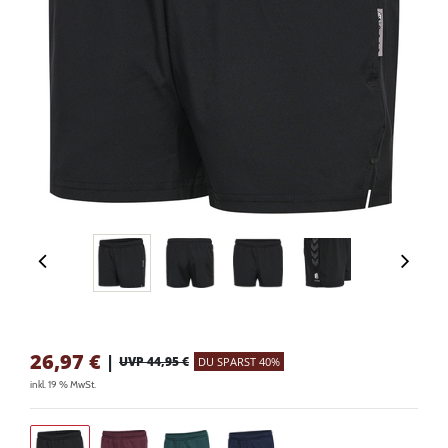
26,97
€
|
UVP 44,95 €
DU SPARST 40%
inkl. 19 % MwSt.