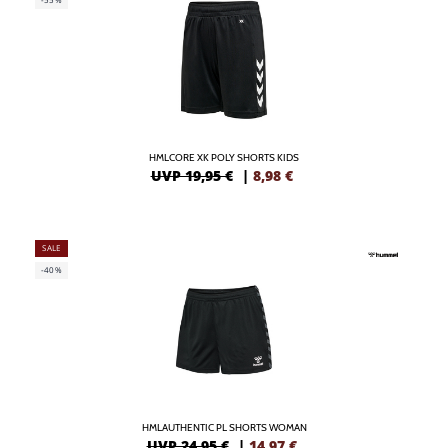
HMLCORE XK POLY SHORTS KIDS
UVP 19,95 €
|
8,98
€
SALE
-40%
HMLAUTHENTIC PL SHORTS WOMAN
UVP 24,95 €
|
14,97
€