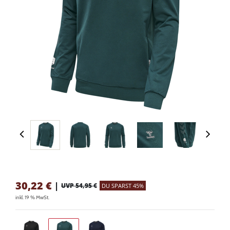
30,22
€
|
UVP 54,95 €
DU SPARST 45%
inkl. 19 % MwSt.