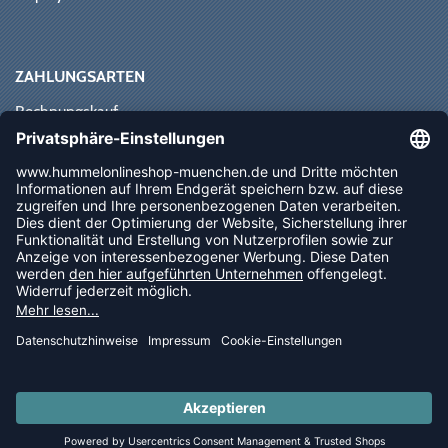
ZAHLUNGSARTEN
Rechnungskauf
Paypal
Kreditkarte
Vorkasse
Sofortüberweisung
NEWSLETTER
FOLLOW US
© 2026 Ballsportdirekt.de GmbH und Co. KG
LAST PIECES: Bekleidung - Spare bis zu 65%