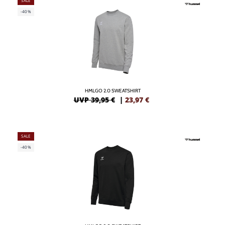
SALE
-40%
HMLGO 2.0 SWEATSHIRT
UVP 39,95 €
|
23,97
€
SALE
-40%