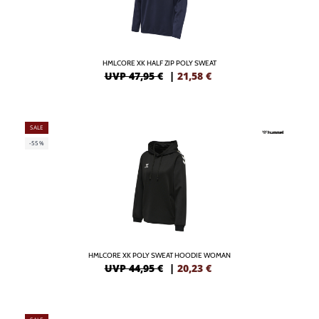
HMLCORE XK HALF ZIP POLY SWEAT
UVP 47,95 €
|
21,58
€
SALE
-55%
HMLCORE XK POLY SWEAT HOODIE WOMAN
UVP 44,95 €
|
20,23
€