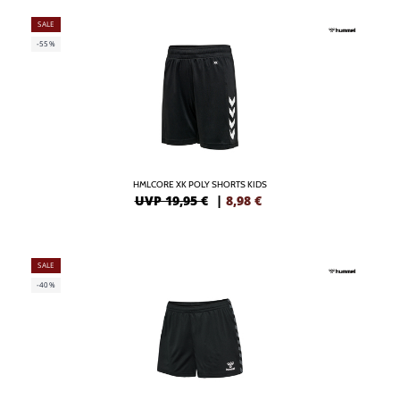
SALE
-55%
HMLCORE XK POLY SHORTS KIDS
UVP 19,95 €
|
8,98
€
SALE
-40%