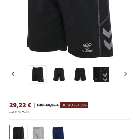
29,22
€
|
UVP 44,95 €
DU SPARST 35%
inkl. 19 % MwSt.