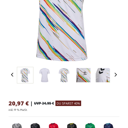
20,97
€
|
UVP 34,95 €
DU SPARST 40%
inkl. 19 % MwSt.