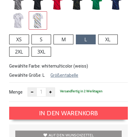
XS
S
M
L
XL
2XL
3XL
Gewählte Farbe: whitemulticolor (weiss)
Gewählte Größe:
L
Größentabelle
Versandfertig in 2 Werktagen
Menge
IN DEN WARENKORB
AUF DEN WUNSCHZETTEL