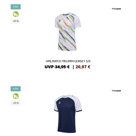
NEW
GREEN
-40%
HMLMATCH TRIUMPH JERSEY S/S
UVP 34,95 €
|
20,97
€
NEW
GREEN
-35%