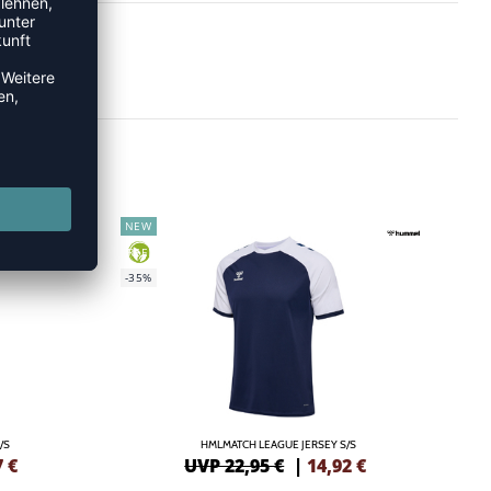
NEW
GREEN
-35%
/S
HMLMATCH LEAGUE JERSEY S/S
7
€
UVP 22,95 €
|
14,92
€