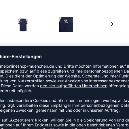
ikel der Kategorie Trikot. Dieses Modell ist speziell für
ngenehmes Tragegefühl während Training und Wettkampf.