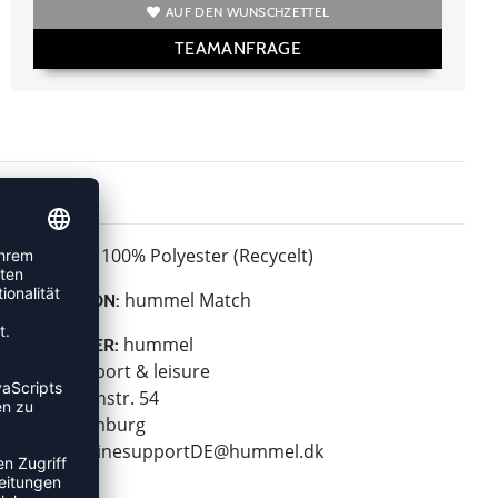
AUF DEN WUNSCHZETTEL
TEAMANFRAGE
100% Polyester (Recycelt)
MATERIAL:
hummel Match
KOLLEKTION:
hummel
HERSTELLER:
hummel sport & leisure
Leverkusenstr. 54
22761 Hamburg
E-Mail:
onlinesupportDE@hummel.dk