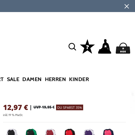
RT
SALE
DAMEN
HERREN
KINDER
12,97
€
|
UVP 19,95 €
DU SPARST 35%
inkl. 19 % MwSt.