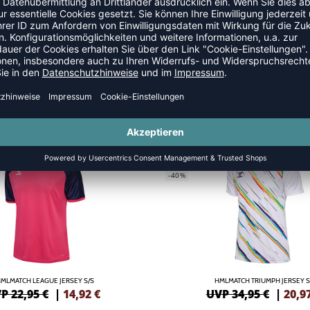
NEW
GREEN
-40%
MLMATCH LEAGUE JERSEY S/S
HMLMATCH TRIUMPH JERSEY S
P 22,95 €
|
14,92
€
UVP 34,95 €
|
20,9