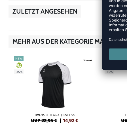
ZULETZT ANGESEHEN
MEHR AUS DER KATEGORIE MATCH
NEW
NEW
GREEN
GREEN
-35%
-35%
HMLMATCH LEAGUE JERSEY S/S
H
UVP 22,95 €
|
14,92
€
UV