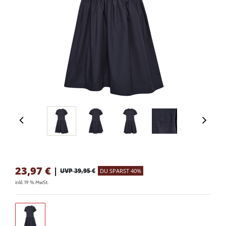
23,97
€
|
UVP 39,95 €
DU SPARST 40%
inkl. 19 % MwSt.