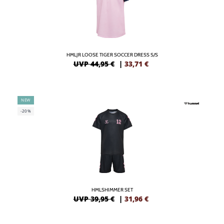
HMLJR LOOSE TIGER SOCCER DRESS S/S
UVP 44,95 €
|
33,71
€
NEW
-20%
HMLSHIMMER SET
UVP 39,95 €
|
31,96
€