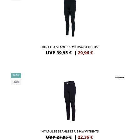
HMLCLEA SEAMLESS MID WAIST TIGHTS
UVP 39,95 €
|
29,96
€
NEW
-20%
HMLPULSE SEAMLESS RIB MW W TIGHTS
UVP 27,95 €
|
22,36
€