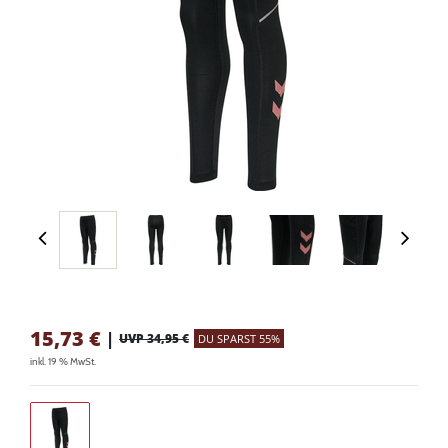
15,73
€
|
UVP 34,95 €
DU SPARST 55%
inkl. 19 % MwSt.