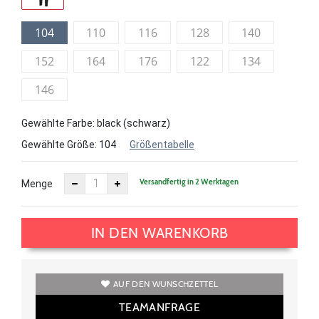
104
110
116
128
140
152
164
176
122
134
146
Gewählte Farbe: black (schwarz)
Gewählte Größe:
104
Größentabelle
Versandfertig in 2 Werktagen
Menge
IN DEN WARENKORB
AUF DEN WUNSCHZETTEL
TEAMANFRAGE