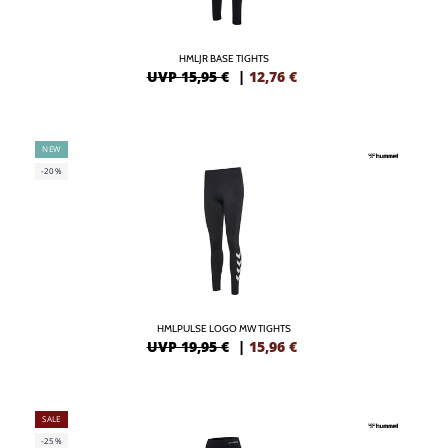
HMLJR BASE TIGHTS
UVP 15,95 €
|
12,76
€
NEW
-20%
HMLPULSE LOGO MW TIGHTS
UVP 19,95 €
|
15,96
€
SALE
-25%