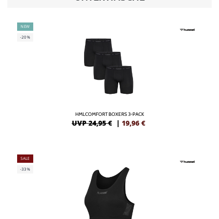
NEW
-20%
HMLCOMFORT BOXERS 3-PACK
UVP 24,95 €
|
19,96
€
SALE
-33%