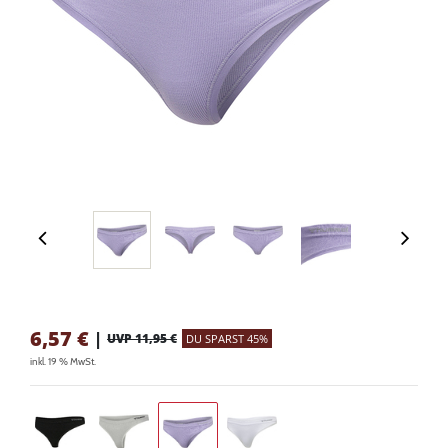
6,57
€
|
UVP 11,95 €
DU SPARST 45%
inkl. 19 % MwSt.