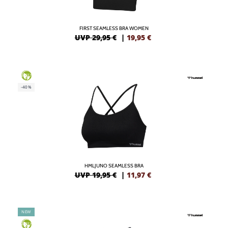
FIRST SEAMLESS BRA WOMEN
UVP 29,95 €
|
19,95
€
GREEN
-40%
HMLJUNO SEAMLESS BRA
UVP 19,95 €
|
11,97
€
NEW
GREEN