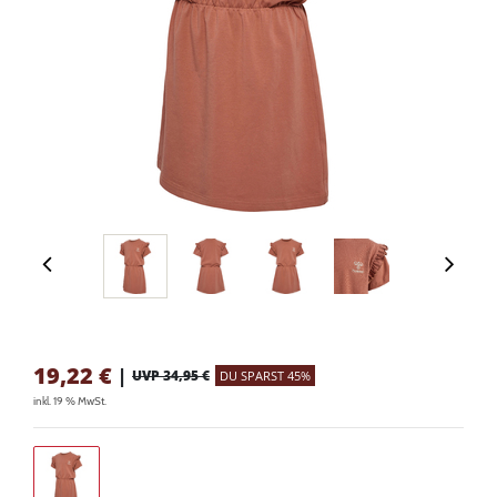
19,22
€
|
UVP 34,95 €
DU SPARST 45%
inkl. 19 % MwSt.