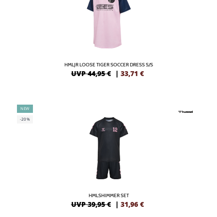
HMLJR LOOSE TIGER SOCCER DRESS S/S
UVP 44,95 €
|
33,71
€
NEW
-20%
HMLSHIMMER SET
UVP 39,95 €
|
31,96
€