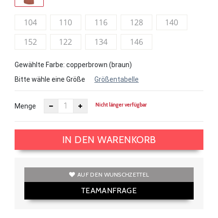
104
110
116
128
140
152
122
134
146
Gewählte Farbe: copperbrown (braun)
Bitte wähle eine Größe
Größentabelle
Nicht länger verfügbar
Menge
IN DEN WARENKORB
AUF DEN WUNSCHZETTEL
TEAMANFRAGE