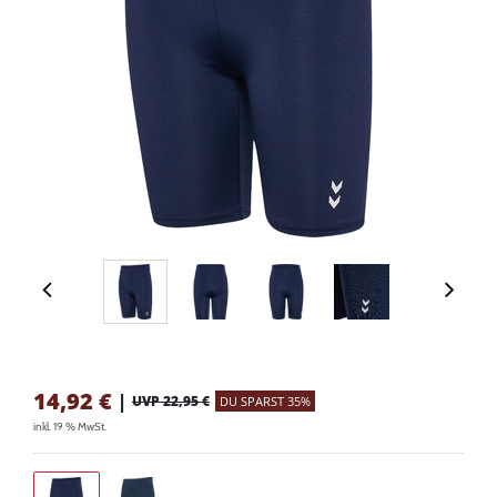
14,92
€
|
UVP 22,95 €
DU SPARST 35%
inkl. 19 % MwSt.