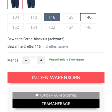
104
110
116
128
140
152
164
122
134
146
Gewählte Farbe: blackiris (schwarz)
Gewählte Größe:
116
Größentabelle
Versandfertig in 2 Werktagen
Menge
IN DEN WARENKORB
AUF DEN WUNSCHZETTEL
TEAMANFRAGE