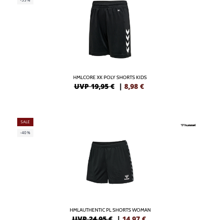
HMLCORE XK POLY SHORTS KIDS
UVP 19,95 €
|
8,98
€
SALE
-40%
HMLAUTHENTIC PL SHORTS WOMAN
UVP 24,95 €
|
14,97
€