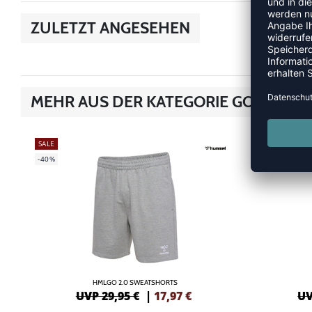
ZULETZT ANGESEHEN
MEHR AUS DER KATEGORIE GO 2.0
SALE
SALE
-40%
-40%
HMLGO 2.0 SWEATSHORTS
UVP 29,95 €
|
17,97
€
UV