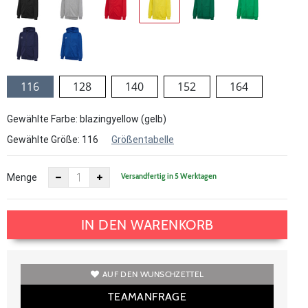
116
128
140
152
164
Gewählte Farbe: blazingyellow (gelb)
Gewählte Größe:
116
Größentabelle
Versandfertig in 5 Werktagen
Menge
IN DEN WARENKORB
AUF DEN WUNSCHZETTEL
TEAMANFRAGE