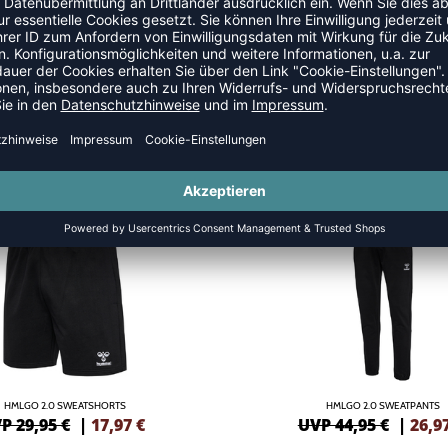
SALE
-40%
HMLGO 2.0 SWEATSHORTS
HMLGO 2.0 SWEATPANTS
P 29,95 €
|
17,97
€
UVP 44,95 €
|
26,9