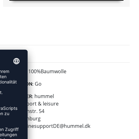
100%Baumwolle
MATERIAL:
Go
KOLLEKTION:
hummel
HERSTELLER:
hummel sport & leisure
Leverkusenstr. 54
22761 Hamburg
E-Mail:
onlinesupportDE@hummel.dk