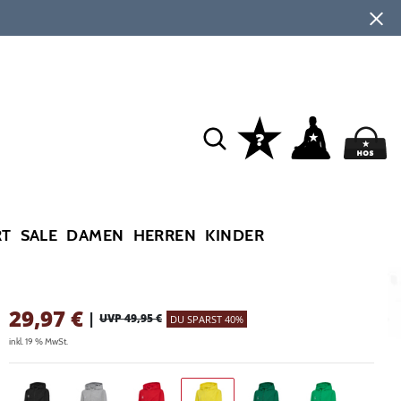
RT
SALE
DAMEN
HERREN
KINDER
29,97
€
|
UVP 49,95 €
DU SPARST 40%
inkl. 19 % MwSt.