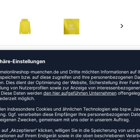
er mit durchgehendem Front-Reißverschluss, deinem
t. Er besteht aus Sweatstoff, der aus Bio-Baumwolle und
ver mit Reißverschluss verfügt über eine verstellbare
tes Logo auf der Brust.