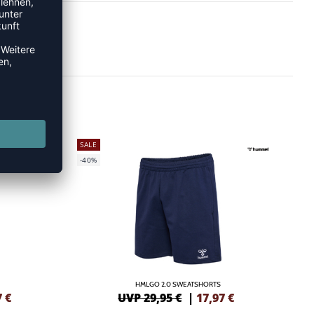
SALE
-40%
HMLGO 2.0 SWEATSHORTS
7
€
UVP 29,95 €
|
17,97
€