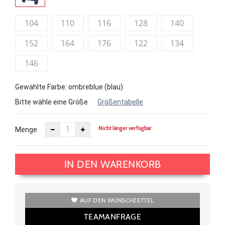
104
110
116
128
140
152
164
176
122
134
146
Gewählte Farbe: ombreblue (blau)
Bitte wähle eine Größe
Größentabelle
Nicht länger verfügbar
Menge
IN DEN WARENKORB
AUF DEN WUNSCHZETTEL
TEAMANFRAGE