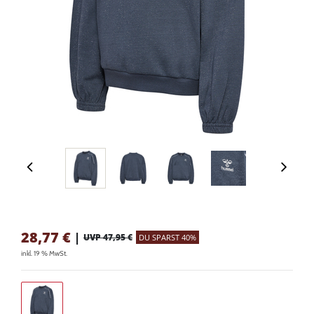
28,77
€
|
UVP 47,95 €
DU SPARST 40%
inkl. 19 % MwSt.