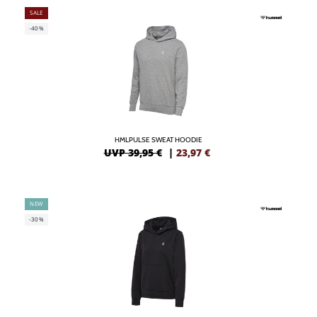
SALE
-40%
HMLPULSE SWEAT HOODIE
UVP 39,95 €
|
23,97
€
NEW
-30%