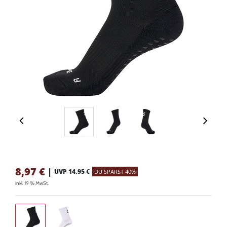
8,97
€
|
UVP 14,95 €
DU SPARST 40%
inkl. 19 % MwSt.