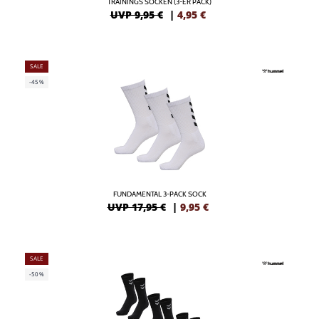
TRAININGS SOCKEN (3-ER PACK)
UVP 9,95 €
|
4,95
€
SALE
-45%
FUNDAMENTAL 3-PACK SOCK
UVP 17,95 €
|
9,95
€
SALE
-50%