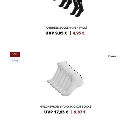
TRAININGS SOCKEN (3-ER PACK)
UVP 9,95 €
|
4,95
€
SALE
-45%
HMLCHEVRON 6-PACK MID CUT SOCKS
UVP 17,95 €
|
9,87
€