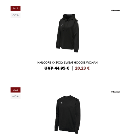
SALE
-55%
HMLCORE XK POLY SWEAT HOODIE WOMAN
UVP 44,95 €
|
20,23
€
SALE
-40%