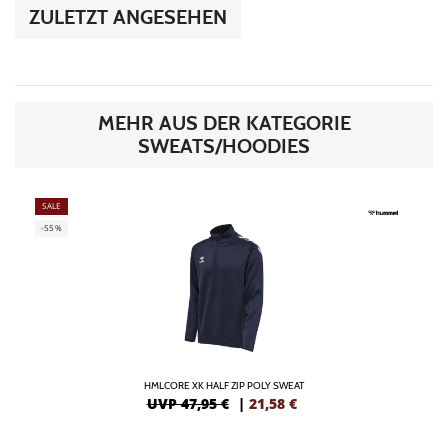
ZULETZT ANGESEHEN
MEHR AUS DER KATEGORIE
SWEATS/HOODIES
SALE
-55%
HMLCORE XK HALF ZIP POLY SWEAT
UVP 47,95 €
|
21,58
€