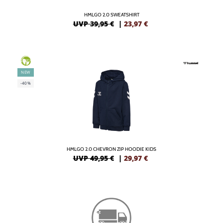
HMLGO 2.0 SWEATSHIRT
UVP 39,95 €
|
23,97
€
GREEN
NEW
-40%
HMLGO 2.0 CHEVRON ZIP HOODIE KIDS
UVP 49,95 €
|
29,97
€