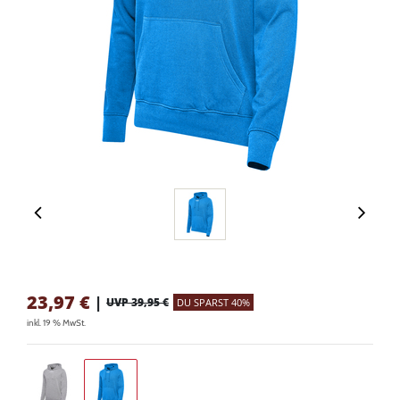
23,97
€
|
UVP 39,95 €
DU SPARST 40%
inkl. 19 % MwSt.