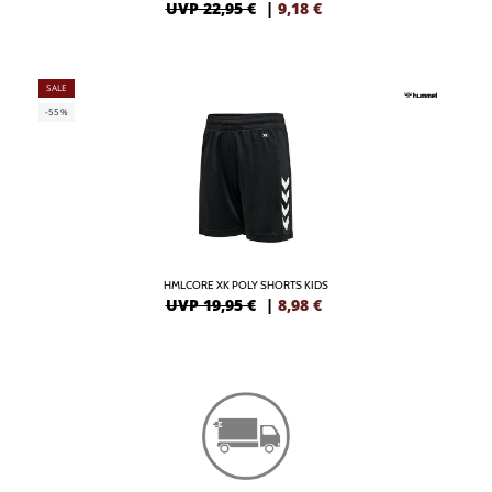
UVP 22,95 €
|
9,18
€
SALE
-55%
HMLCORE XK POLY SHORTS KIDS
UVP 19,95 €
|
8,98
€