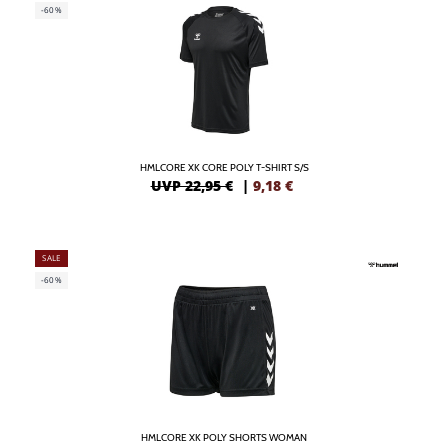
-60%
HMLCORE XK CORE POLY T-SHIRT S/S
UVP 22,95 €
|
9,18
€
SALE
-60%
HMLCORE XK POLY SHORTS WOMAN