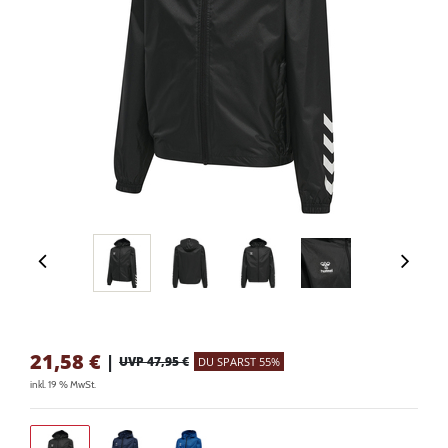
21,58
€
|
UVP 47,95 €
DU SPARST 55%
inkl. 19 % MwSt.