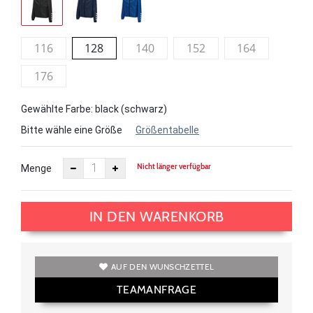
116
128
140
152
164
176
Gewählte Farbe: black (schwarz)
Bitte wähle eine Größe
Größentabelle
Nicht länger verfügbar
Menge
IN DEN WARENKORB
AUF DEN WUNSCHZETTEL
TEAMANFRAGE