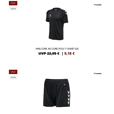
SALE
-60%
HMLCORE XK CORE POLY T-SHIRT S/S
UVP 22,95 €
|
9,18
€
SALE
-60%