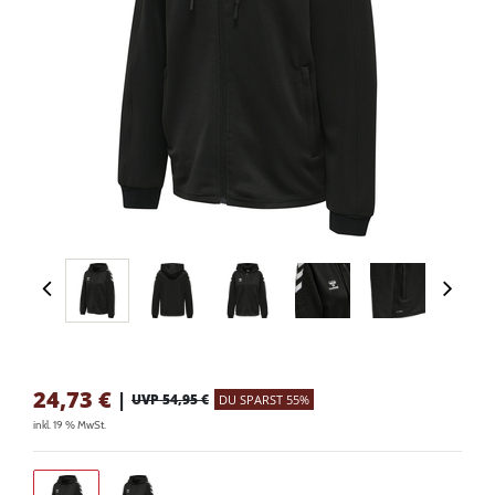
24,73
€
|
UVP 54,95 €
DU SPARST 55%
inkl. 19 % MwSt.