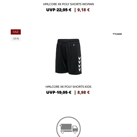
HMLCORE XK POLY SHORTS WOMAN
UVP 22,95 €
|
9,18
€
SALE
-55%
HMLCORE XK POLY SHORTS KIDS
UVP 19,95 €
|
8,98
€