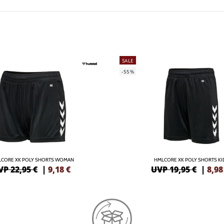
SALE
-55%
CORE XK POLY SHORTS WOMAN
HMLCORE XK POLY SHORTS KI
VP 22,95 €
|
9,18
€
UVP 19,95 €
|
8,98