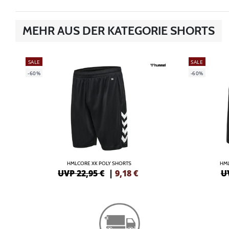
MEHR AUS DER KATEGORIE SHORTS
SALE
SALE
-60%
-60%
HMLCORE XK POLY SHORTS
HML
UVP 22,95 €
|
9,18
€
U