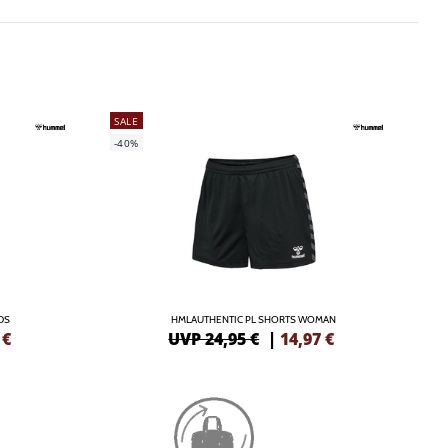
SALE
-40%
DS
HMLAUTHENTIC PL SHORTS WOMAN
€
UVP 24,95 €
|
14,97
€