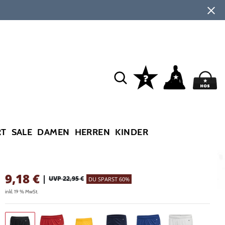
RT
SALE
DAMEN
HERREN
KINDER
9,18
€
|
UVP 22,95 €
DU SPARST 60%
inkl. 19 % MwSt.