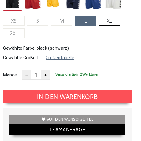
XS
S
M
L
XL
2XL
Gewählte Farbe: black (schwarz)
Gewählte Größe:
L
Größentabelle
Versandfertig in 2 Werktagen
Menge
IN DEN WARENKORB
AUF DEN WUNSCHZETTEL
TEAMANFRAGE