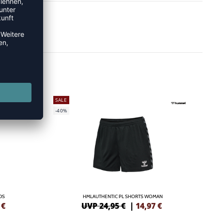
SALE
-40%
DS
HMLAUTHENTIC PL SHORTS WOMAN
€
UVP 24,95 €
|
14,97
€