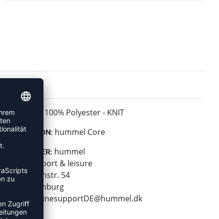
100% Polyester - KNIT
MATERIAL:
hummel Core
KOLLEKTION:
hummel
HERSTELLER:
hummel sport & leisure
Leverkusenstr. 54
22761 Hamburg
E-Mail:
onlinesupportDE@hummel.dk