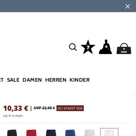
RT
SALE
DAMEN
HERREN
KINDER
10,33
€
|
UVP 22,95 €
DU SPARST 55%
inkl. 19 % MwSt.