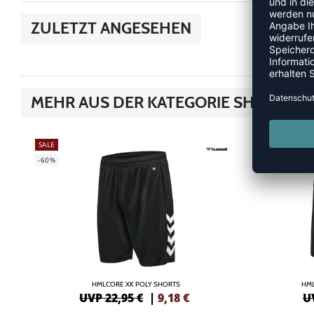
ZULETZT ANGESEHEN
MEHR AUS DER KATEGORIE SHORTS
SALE
SALE
-60%
-60%
HMLCORE XK POLY SHORTS
HML
UVP 22,95 €
|
9,18
€
U