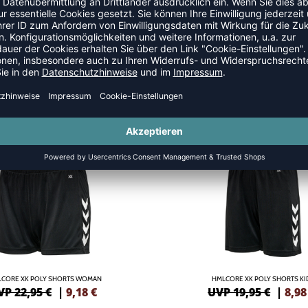
SALE
-55%
CORE XK POLY SHORTS WOMAN
HMLCORE XK POLY SHORTS KI
VP 22,95 €
|
9,18
€
UVP 19,95 €
|
8,98