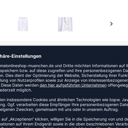
integrierter BEECOOL® Technologie gefertigt. Das
, eine hervorragende Strapazierfähigkeit und ein
tet. Diese hummel® Shorts verfügt über eine
orm.