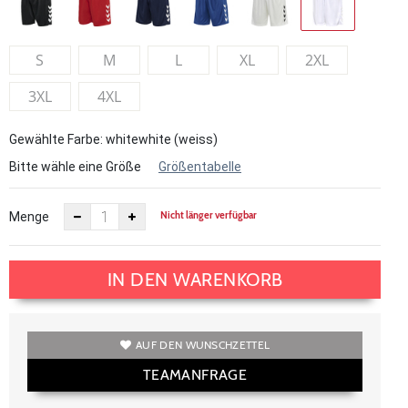
S
M
L
XL
2XL
3XL
4XL
Gewählte Farbe: whitewhite (weiss)
Bitte wähle eine Größe
Größentabelle
Nicht länger verfügbar
Menge
IN DEN WARENKORB
AUF DEN WUNSCHZETTEL
TEAMANFRAGE