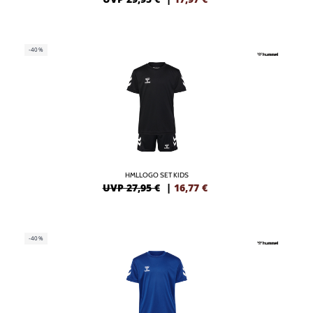
-40%
HMLLOGO SET KIDS
UVP 27,95 €
|
16,77
€
-40%