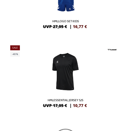
HMLLOGO SET KIDS
UVP 27,95 €
|
16,77
€
SALE
-40%
HMLESSENTIAL JERSEY S/S
UVP 17,95 €
|
10,77
€