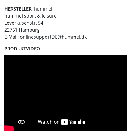
hummel
HERSTELLER:
hummel sport & leisure
Leverkusenstr. 54
22761 Hamburg
E-Mail:
onlinesupportDE@hummel.dk
PRODUKTVIDEO