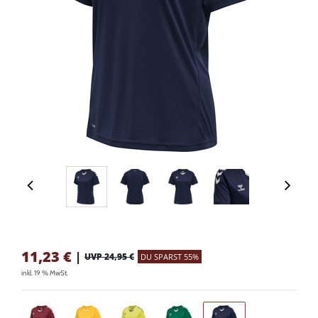
11,23
€
|
UVP 24,95 €
DU SPARST 55%
inkl. 19 % MwSt.