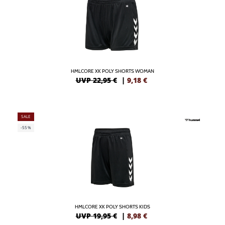
HMLCORE XK POLY SHORTS WOMAN
UVP 22,95 €
|
9,18
€
SALE
-55%
HMLCORE XK POLY SHORTS KIDS
UVP 19,95 €
|
8,98
€