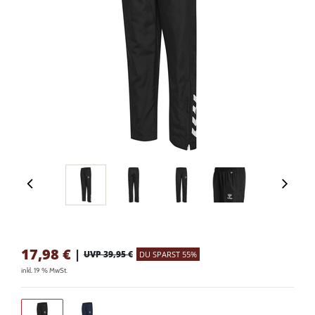
17,98
€
|
UVP 39,95 €
DU SPARST 55%
inkl. 19 % MwSt.