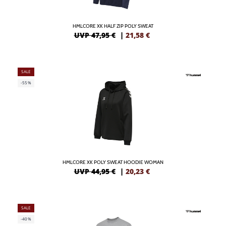
HMLCORE XK HALF ZIP POLY SWEAT
UVP 47,95 €
|
21,58
€
SALE
-55%
HMLCORE XK POLY SWEAT HOODIE WOMAN
UVP 44,95 €
|
20,23
€
SALE
-40%