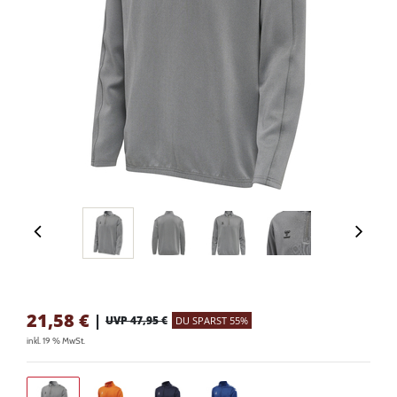
21,58
€
|
UVP 47,95 €
DU SPARST 55%
inkl. 19 % MwSt.