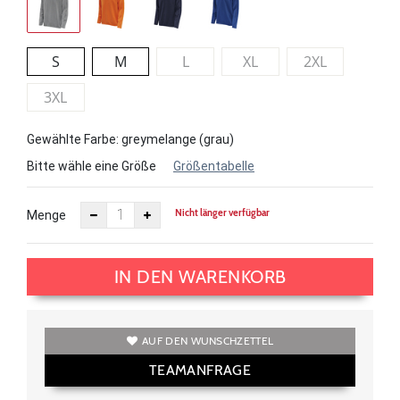
S
M
L
XL
2XL
3XL
Gewählte Farbe: greymelange (grau)
Bitte wähle eine Größe
Größentabelle
Nicht länger verfügbar
Menge
IN DEN WARENKORB
AUF DEN WUNSCHZETTEL
TEAMANFRAGE