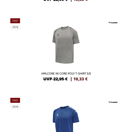
SALE
-55%
HMLCORE XK CORE POLY T-SHIRT S/S
UVP 22,95 €
|
10,33
€
SALE
-55%