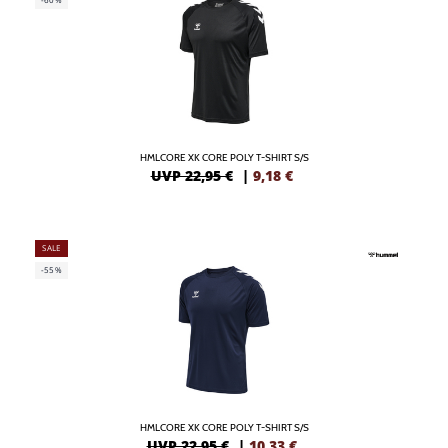
HMLCORE XK CORE POLY T-SHIRT S/S
UVP 22,95 €
|
9,18
€
SALE
-55%
HMLCORE XK CORE POLY T-SHIRT S/S
UVP 22,95 €
|
10,33
€