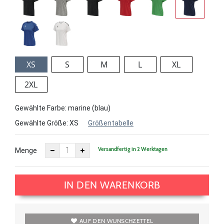
XS
S
M
L
XL
2XL
Gewählte Farbe: marine (blau)
Gewählte Größe:
XS
Größentabelle
Versandfertig in 2 Werktagen
Menge
IN DEN WARENKORB
AUF DEN WUNSCHZETTEL