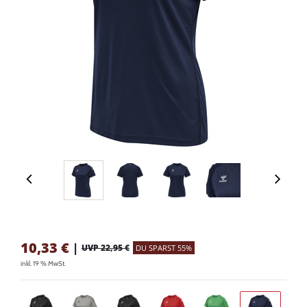
10,33
€
|
UVP 22,95 €
DU SPARST 55%
inkl. 19 % MwSt.