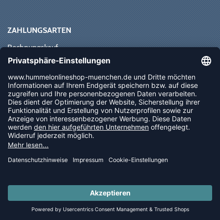
ZAHLUNGSARTEN
Rechnungskauf
Paypal
Kreditkarte
Vorkasse
Sofortüberweisung
NEWSLETTER
FOLLOW US
© 2026 Ballsportdirekt.de GmbH und Co. KG
LAST PIECES: Bekleidung - Spare bis zu 65%