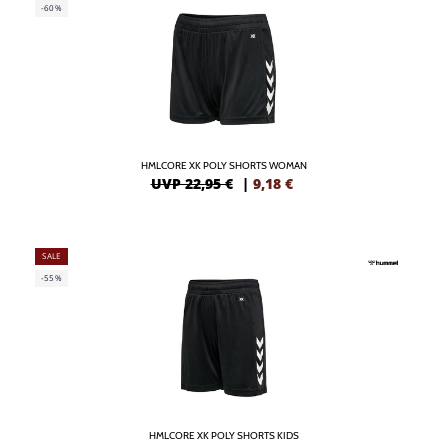
-60%
HMLCORE XK POLY SHORTS WOMAN
UVP 22,95 €
|
9,18
€
SALE
-55%
HMLCORE XK POLY SHORTS KIDS