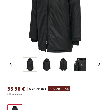
35,98
€
|
UVP 79,95 €
DU SPARST 55%
inkl. 19 % MwSt.