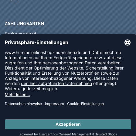
ZAHLUNGSARTEN
Rechnungskauf
Paypal
Kreditkarte
Vorkasse
Sofortüberweisung
NEWSLETTER
FOLLOW US
© 2026 Ballsportdirekt.de GmbH und Co. KG
LAST PIECES: Bekleidung - Spare bis zu 65%