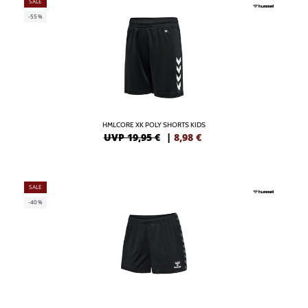
SALE
-55%
HMLCORE XK POLY SHORTS KIDS
UVP 19,95 €
|
8,98
€
SALE
-40%