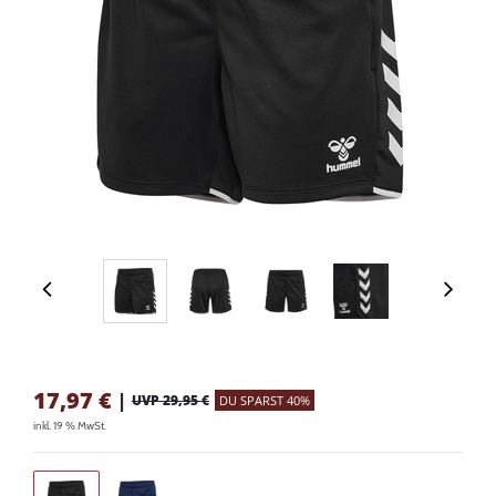
17,97
€
|
UVP 29,95 €
DU SPARST 40%
inkl. 19 % MwSt.