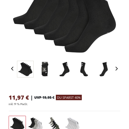
11,97
€
|
UVP 19,95 €
DU SPARST 40%
inkl. 19 % MwSt.