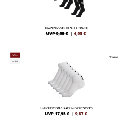
TRAININGS SOCKEN (3-ER PACK)
UVP 9,95 €
|
4,95
€
SALE
-45%
HMLCHEVRON 6-PACK MID CUT SOCKS
UVP 17,95 €
|
9,87
€