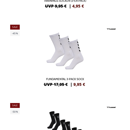
TRAININGS SOCKEN (3-ER PACK)
UVP 9,95 €
|
4,95
€
SALE
-45%
FUNDAMENTAL 3-PACK SOCK
UVP 17,95 €
|
9,95
€
SALE
-50%