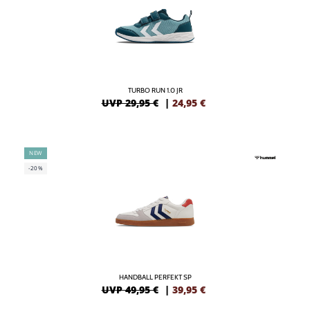
TURBO RUN 1.0 JR
UVP 29,95 €
|
24,95
€
NEW
-20%
HANDBALL PERFEKT SP
UVP 49,95 €
|
39,95
€