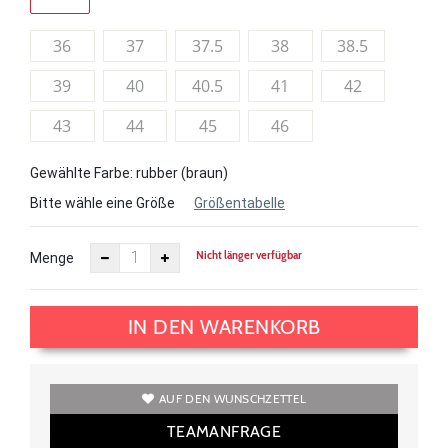
36
37
37.5
38
38.5
39
40
40.5
41
42
43
44
45
46
Gewählte Farbe: rubber (braun)
Bitte wähle eine Größe
Größentabelle
Nicht länger verfügbar
Menge
IN DEN WARENKORB
AUF DEN WUNSCHZETTEL
TEAMANFRAGE