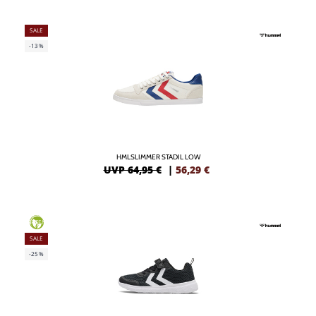
SALE
-13%
HMLSLIMMER STADIL LOW
UVP 64,95 €
|
56,29
€
GREEN
SALE
-25%