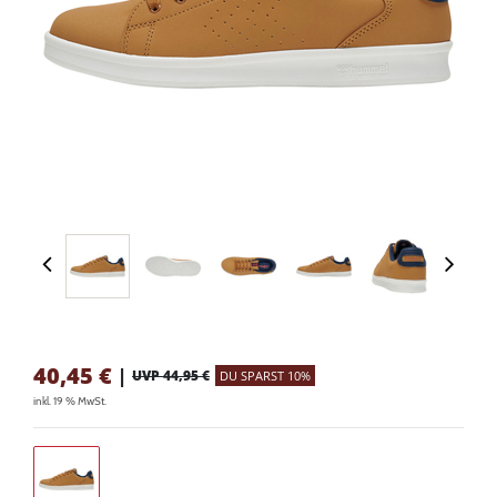
40,45
€
|
UVP 44,95 €
DU SPARST 10%
inkl. 19 % MwSt.