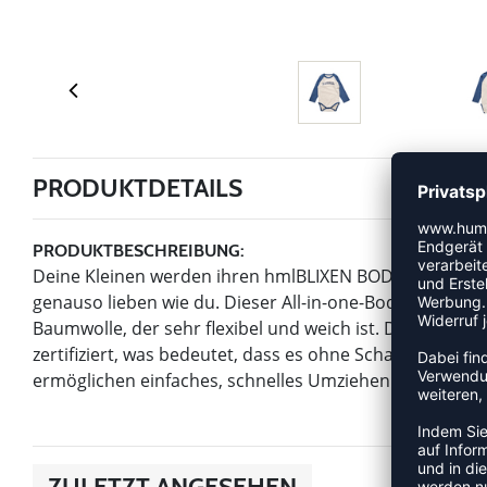
PRODUKTDETAILS
PRODUKTBESCHREIBUNG:
Deine Kleinen werden ihren hmlBLIXEN BODY L/S mit de
genauso lieben wie du. Dieser All-in-one-Body von humm
Baumwolle, der sehr flexibel und weich ist. Das Klei
zertifiziert, was bedeutet, dass es ohne Schadstoffe he
ermöglichen einfaches, schnelles Umziehen.
ZULETZT ANGESEHEN