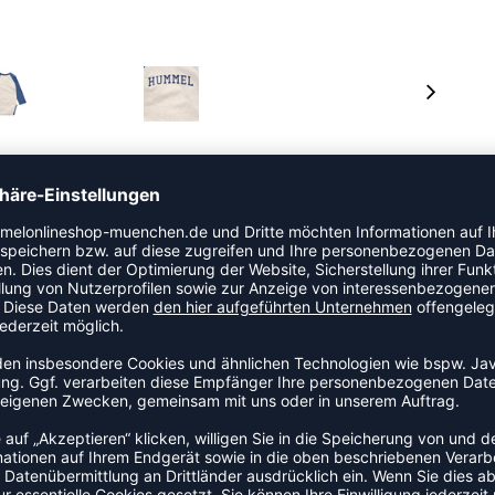
m kontrastierenden Raglanärmel-Design im Retro-Stil
el besteht aus einem melierten Jerseystoff aus Bio-
dungsstück ist nach STANDARD 100 by OEKO-TEX®
rgestellt wurde. Druckknöpfe an der Unterseite