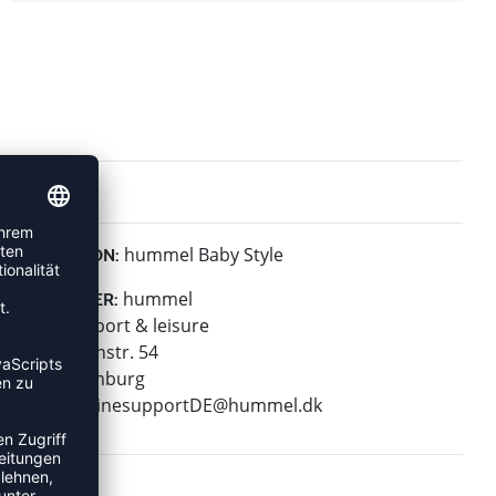
hummel Baby Style
KOLLEKTION:
hummel
HERSTELLER:
hummel sport & leisure
Leverkusenstr. 54
22761 Hamburg
E-Mail:
onlinesupportDE@hummel.dk