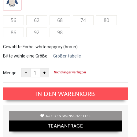
56
62
68
74
80
86
92
98
Gewählte Farbe: whitecapgray (braun)
Bitte wähle eine Größe
Größentabelle
Nicht länger verfügbar
Menge
IN DEN WARENKORB
AUF DEN WUNSCHZETTEL
TEAMANFRAGE