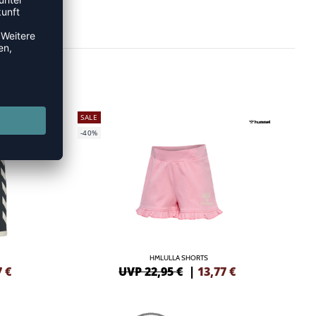
SALE
-40%
HMLULLA SHORTS
7
€
UVP 22,95 €
|
13,77
€