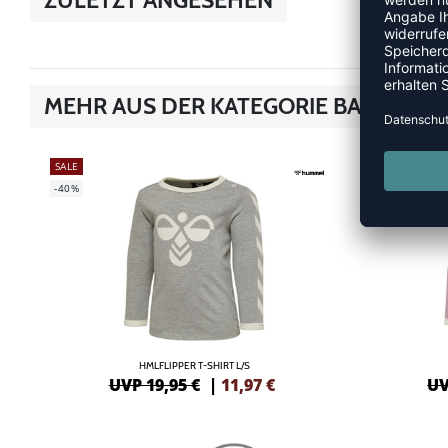
MEHR AUS DER KATEGORIE BABY STYL
SALE
SALE
-40%
-40%
HMLFLIPPER T-SHIRT L/S
UVP 19,95 €
|
11,97
€
UV