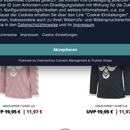
E
SALE
-40%
HMLFLIPPER T-SHIRT L/S
HMLFLIPPER T-SHIRT L/S
P 19,95 €
|
11,97
€
UVP 19,95 €
|
11,9