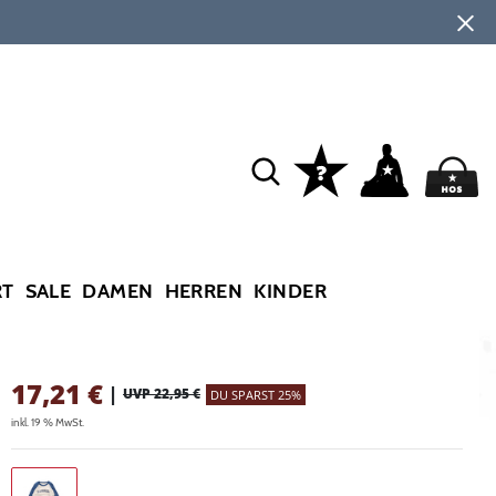
RT
SALE
DAMEN
HERREN
KINDER
17,21
€
|
UVP 22,95 €
DU SPARST 25%
inkl. 19 % MwSt.